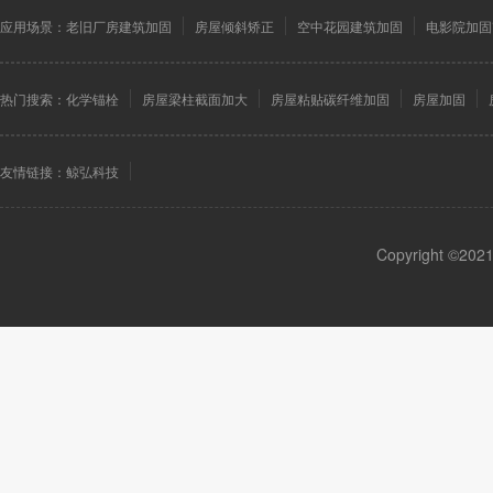
应用场景：
老旧厂房建筑加固
房屋倾斜矫正
空中花园建筑加固
电影院加固
热门搜索：
化学锚栓
房屋梁柱截面加大
房屋粘贴碳纤维加固
房屋加固
友情链接：
鲸弘科技
Copyright 