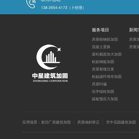
138-2654-4173（卜经理）
服务项目
新闻
房屋植钢筋加固
房屋
混凝土置换
房屋
梁柱截面加大加固
粘贴钢板加固
房屋裂缝注浆
粘贴碳纤维布加固
房屋纠偏
化学锚栓加固
碳板预应力加固
应用场景：
老旧厂房建筑加固
房屋倾斜矫正
空中花园建筑加固