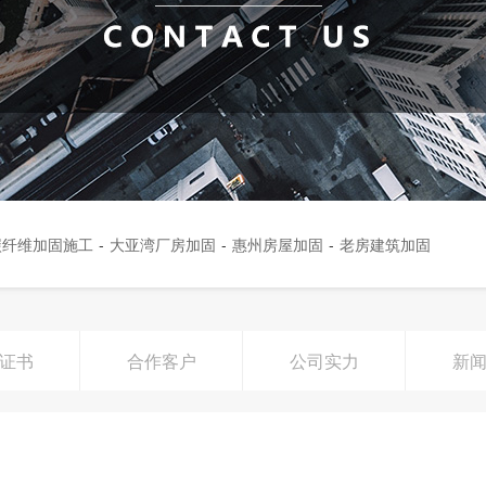
碳纤维加固施工
-
大亚湾厂房加固
-
惠州房屋加固
-
老房建筑加固
证书
合作客户
公司实力
新