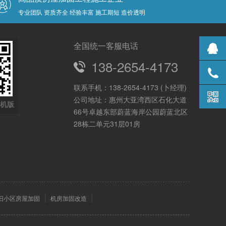
专业团队 资质齐全 经验丰富 施工期短 造价透明
全国统一客服电话
138-2654-4173
QQ咨询
联系手机：
138-2654-4173 (卜经理)
138-
公司地址：惠州大亚湾西区石化大道
手机版
66号卓越东部蔚蓝海岸公园蔚蓝北区
2654-
28栋二单元31层01房
4173
旧小区房屋加固
机房加固改造